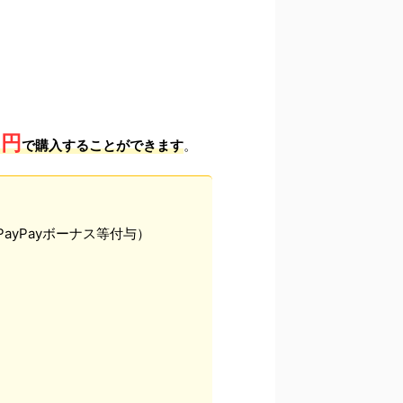
1円
で購入することができます
。
yPayボーナス等付与）