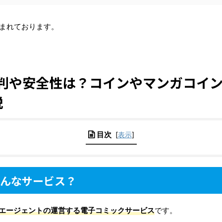
まれております。
評判や安全性は？コインやマンガコイ
説
目次
[
表示
]
どんなサービス？
ーエージェントの運営する電子コミックサービス
です。