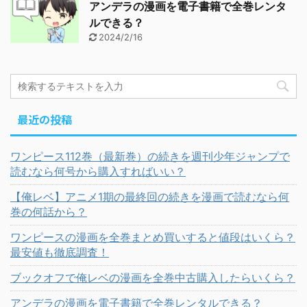
アンデラの漫画を電子書籍で全巻レンタ
ルできる？
2024/2/16
最近の投稿
ワンピース112巻（最新巻）の続きを週刊少年ジャンプで
読むなら何号から購入すればいい？
【俺レベ】アニメ1期の最終回の続きを漫画で読むなら何
巻の何話から？
ワンピースの漫画を全巻まとめ買いすると値段はいくら？
最安値も徹底調査！
ブックオフで俺レベの漫画を全巻中古購入したらいくら？
アンデラの漫画を電子書籍で全巻レンタルできる？