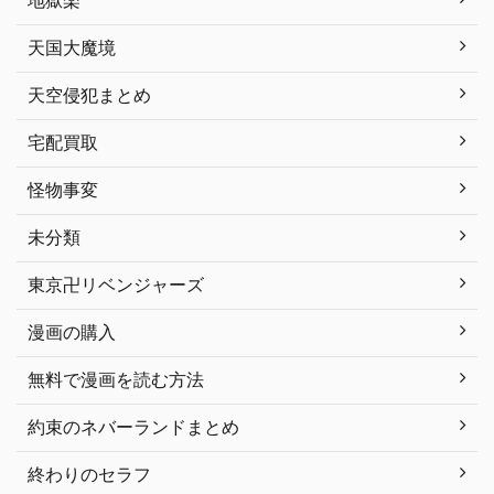
地獄楽
天国大魔境
天空侵犯まとめ
宅配買取
怪物事変
未分類
東京卍リベンジャーズ
漫画の購入
無料で漫画を読む方法
約束のネバーランドまとめ
終わりのセラフ