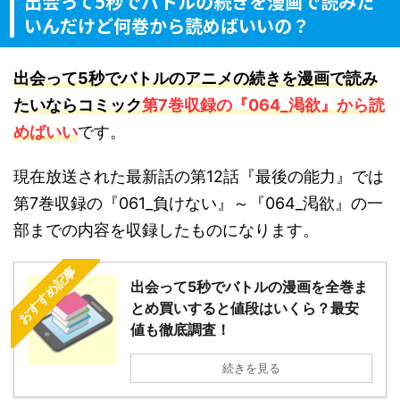
出会って5秒でバトルの続きを漫画で読みた
いんだけど何巻から読めばいいの？
出会って5秒でバトルのアニメの続きを漫画で読み
たいならコミック
第7巻収録の『064_渇欲』から読
めばいい
です。
現在放送された最新話の第12話『最後の能力』では
第7巻収録の『061_負けない』～『064_渇欲』の一
部までの内容を収録したものになります。
おすすめ記事
出会って5秒でバトルの漫画を全巻ま
とめ買いすると値段はいくら？最安
値も徹底調査！
続きを見る