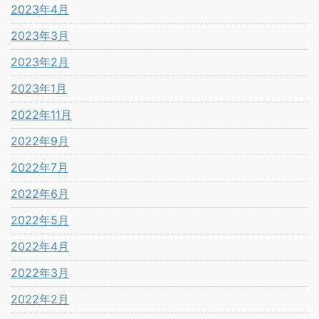
2023年4月
2023年3月
2023年2月
2023年1月
2022年11月
2022年9月
2022年7月
2022年6月
2022年5月
2022年4月
2022年3月
2022年2月