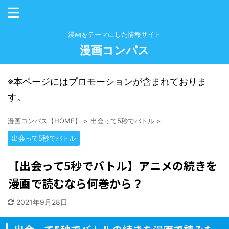
漫画をテーマにした情報サイト
漫画コンパス
※本ページにはプロモーションが含まれておりま
す。
漫画コンパス【HOME】
>
出会って5秒でバトル
>
出会って5秒でバトル
【出会って5秒でバトル】アニメの続きを
漫画で読むなら何巻から？
2021年9月28日