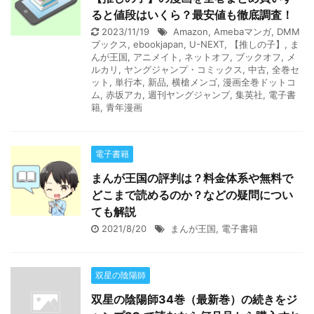
ると値段はいくら？最安値も徹底調査！
2023/11/19
Amazon
,
Amebaマンガ
,
DMM
ブックス
,
ebookjapan
,
U-NEXT
,
【推しの子】
,
ま
んが王国
,
アニメイト
,
ネットオフ
,
ブックオフ
,
メ
ルカリ
,
ヤングジャンプ・コミックス
,
中古
,
全巻セ
ット
,
単行本
,
新品
,
横槍メンゴ
,
漫画全巻ドットコ
ム
,
赤坂アカ
,
週刊ヤングジャンプ
,
集英社
,
電子書
籍
,
青年漫画
電子書籍
まんが王国の評判は？料金体系や無料で
どこまで読めるのか？などの疑問につい
ても解説
2021/8/20
まんが王国
,
電子書籍
双星の陰陽師
双星の陰陽師34巻（最新巻）の続きをジ