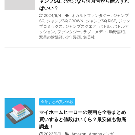
ャンプSQ.で読むなら何月号から購入すれ
ばいい？
2024/9/4
オカルトファンタジー
,
ジャンプ
SQ
,
ジャンプSQ.CROWN
,
ジャンプSQ.RISE
,
ジャン
プコミックス
,
ジャンプスクエア
,
バトル
,
バトルア
クション
,
ファンタジー
,
ラブコメディ
,
助野嘉昭
,
双星の陰陽師
,
少年漫画
,
集英社
全巻まとめ買い比較
マイホームヒーローの漫画を全巻まとめ
買いすると値段はいくら？最安値も徹底
調査！
2023/9/9
Amazon
,
Amebaマンガ
,