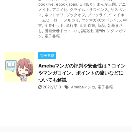
booklive
,
ebookjapan
,
U-NEXT
,
まんが王国
,
アニ
メイト
,
アニメ化
,
クライム・サスペンス
,
サスペン
ス
,
ネットオフ
,
ブックオフ
,
ブックライブ
,
マイホ
ームヒーロー
,
メルカリ
,
ヤンマガKCスペシャル
,
中
古
,
全巻セット
,
単行本
,
山川直輝
,
新品
,
朝基まさ
し
,
漫画全巻ドットコム
,
講談社
,
週刊ヤングマガジ
ン
,
電子書籍
電子書籍
Amebaマンガの評判や安全性は？コイン
やマンガコイン、ポイントの違いなどに
ついても解説
2022/1/13
Amebaマンガ
,
電子書籍