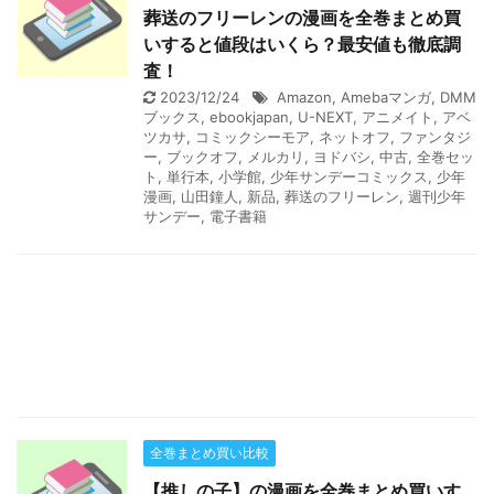
葬送のフリーレンの漫画を全巻まとめ買
いすると値段はいくら？最安値も徹底調
査！
2023/12/24
Amazon
,
Amebaマンガ
,
DMM
ブックス
,
ebookjapan
,
U-NEXT
,
アニメイト
,
アベ
ツカサ
,
コミックシーモア
,
ネットオフ
,
ファンタジ
ー
,
ブックオフ
,
メルカリ
,
ヨドバシ
,
中古
,
全巻セッ
ト
,
単行本
,
小学館
,
少年サンデーコミックス
,
少年
漫画
,
山田鐘人
,
新品
,
葬送のフリーレン
,
週刊少年
サンデー
,
電子書籍
全巻まとめ買い比較
【推しの子】の漫画を全巻まとめ買いす