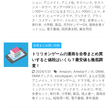
ション
,
アニメイト
,
アニメ化
,
サスペンス
,
サスペ
ンス・ホラー
,
サンデーGXコミックス
,
ゾン100
,
ゾ
ン100〜ゾンビになるまでにしたい100のこと〜
,
ネ
ットオフ
,
ヒューマンドラマ
,
ブックオフ
,
ブラッ
ク・コメディ
,
ホラー
,
メルカリ
,
中古
,
全巻セット
,
単行本
,
小学館
,
新品
,
月刊サンデーGX
,
漫画全巻ド
ットコム
,
電子書籍
,
高田康太郎
,
麻生羽呂
全巻まとめ買い比較
トリリオンゲームの漫画を全巻まとめ買
いすると値段はいくら？最安値も徹底調
査！
2024/1/31
Amazon
,
Amebaマンガ
,
DMM
,
DMMブックス
,
ebookjapan
,
U-NEXT
,
まんが王国
,
アニメイト
,
トリリオンゲーム
,
ドラマ化
,
ネットオ
フ
,
ヒューマンドラマ
,
ビッグコミックス
,
ビッグコ
ミックスペリオール
,
ブックオフ
,
メルカリ
,
中古
,
全巻セット
,
単行本
,
小学館
,
新品
,
池上遼一
,
漫画全
巻ドットコム
,
稲垣理一郎
,
電子書籍
,
青年漫画