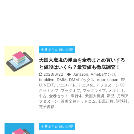
全巻まとめ買い比較
天国大魔境の漫画を全巻まとめ買いする
と値段はいくら？最安値も徹底調査！
2023/6/22
Amazon
,
Amebaマンガ
,
booklive
,
DMM
,
DMMブックス
,
ebookjapan
,
SF
,
U-NEXT
,
アニメイト
,
アニメ化
,
アフタヌーンKC
,
ネットオフ
,
ブックオフ
,
ブックライブ
,
メルカリ
,
中古
,
全巻セット
,
単行本
,
天国大魔境
,
新品
,
月刊ア
フタヌーン
,
漫画全巻ドットコム
,
石黒正数
,
講談社
,
電子書籍
全巻まとめ買い比較