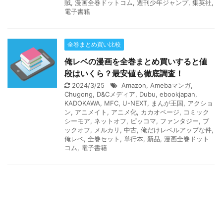
賊
,
漫画全巻ドットコム
,
週刊少年ジャンプ
,
集英社
,
電子書籍
全巻まとめ買い比較
俺レベの漫画を全巻まとめ買いすると値
段はいくら？最安値も徹底調査！
2024/3/25
Amazon
,
Amebaマンガ
,
Chugong
,
D&Cメディア
,
Dubu
,
ebookjapan
,
KADOKAWA
,
MFC
,
U-NEXT
,
まんが王国
,
アクショ
ン
,
アニメイト
,
アニメ化
,
カカオページ
,
コミック
シーモア
,
ネットオフ
,
ピッコマ
,
ファンタジー
,
ブ
ックオフ
,
メルカリ
,
中古
,
俺だけレベルアップな件
,
俺レベ
,
全巻セット
,
単行本
,
新品
,
漫画全巻ドット
コム
,
電子書籍