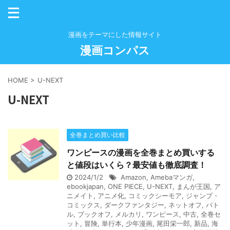
漫画をテーマにした情報サイト
漫画コンパス
HOME
>
U-NEXT
U-NEXT
全巻まとめ買い比較
ワンピースの漫画を全巻まとめ買いする
と値段はいくら？最安値も徹底調査！
2024/1/2
Amazon
,
Amebaマンガ
,
ebookjapan
,
ONE PIECE
,
U-NEXT
,
まんが王国
,
ア
ニメイト
,
アニメ化
,
コミックシーモア
,
ジャンプ・
コミックス
,
ダークファンタジー
,
ネットオフ
,
バト
ル
,
ブックオフ
,
メルカリ
,
ワンピース
,
中古
,
全巻セ
ット
,
冒険
,
単行本
,
少年漫画
,
尾田栄一郎
,
新品
,
海