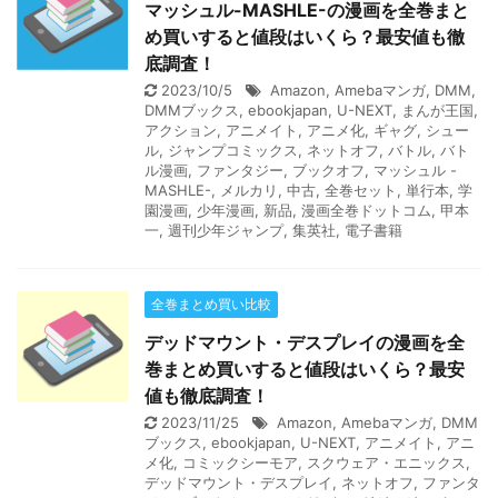
マッシュル-MASHLE-の漫画を全巻まと
め買いすると値段はいくら？最安値も徹
底調査！
2023/10/5
Amazon
,
Amebaマンガ
,
DMM
,
DMMブックス
,
ebookjapan
,
U-NEXT
,
まんが王国
,
アクション
,
アニメイト
,
アニメ化
,
ギャグ
,
シュー
ル
,
ジャンプコミックス
,
ネットオフ
,
バトル
,
バト
ル漫画
,
ファンタジー
,
ブックオフ
,
マッシュル -
MASHLE-
,
メルカリ
,
中古
,
全巻セット
,
単行本
,
学
園漫画
,
少年漫画
,
新品
,
漫画全巻ドットコム
,
甲本
一
,
週刊少年ジャンプ
,
集英社
,
電子書籍
全巻まとめ買い比較
デッドマウント・デスプレイの漫画を全
巻まとめ買いすると値段はいくら？最安
値も徹底調査！
2023/11/25
Amazon
,
Amebaマンガ
,
DMM
ブックス
,
ebookjapan
,
U-NEXT
,
アニメイト
,
アニ
メ化
,
コミックシーモア
,
スクウェア・エニックス
,
デッドマウント・デスプレイ
,
ネットオフ
,
ファンタ