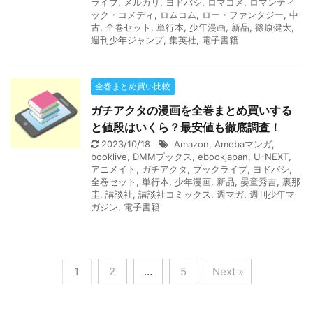
ライブ
,
メルカリ
,
ヨドバシ
,
ロマコメ
,
ロマンティ
ック・コメディ
,
ロムコム
,
ロー・ファンタジー
,
中
古
,
全巻セット
,
単行本
,
少年漫画
,
新品
,
篠原健太
,
週刊少年ジャンプ
,
集英社
,
電子書籍
全巻まとめ買い比較
ガチアクタの漫画を全巻まとめ買いする
と値段はいくら？最安値も徹底調査！
2023/10/18
Amazon
,
Amebaマンガ
,
booklive
,
DMMブックス
,
ebookjapan
,
U-NEXT
,
アニメイト
,
ガチアクタ
,
ブックライブ
,
ヨドバシ
,
全巻セット
,
単行本
,
少年漫画
,
新品
,
晏童秀吉
,
裏那
圭
,
講談社
,
講談社コミックス
,
週マガ
,
週刊少年マ
ガジン
,
電子書籍
1
2
…
5
Next »