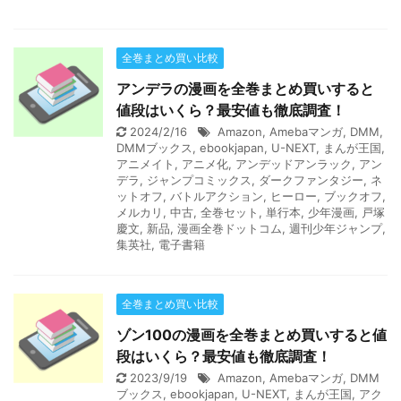
全巻まとめ買い比較
アンデラの漫画を全巻まとめ買いすると
値段はいくら？最安値も徹底調査！
2024/2/16
Amazon
,
Amebaマンガ
,
DMM
,
DMMブックス
,
ebookjapan
,
U-NEXT
,
まんが王国
,
アニメイト
,
アニメ化
,
アンデッドアンラック
,
アン
デラ
,
ジャンプコミックス
,
ダークファンタジー
,
ネ
ットオフ
,
バトルアクション
,
ヒーロー
,
ブックオフ
,
メルカリ
,
中古
,
全巻セット
,
単行本
,
少年漫画
,
戸塚
慶文
,
新品
,
漫画全巻ドットコム
,
週刊少年ジャンプ
,
集英社
,
電子書籍
全巻まとめ買い比較
ゾン100の漫画を全巻まとめ買いすると値
段はいくら？最安値も徹底調査！
2023/9/19
Amazon
,
Amebaマンガ
,
DMM
ブックス
,
ebookjapan
,
U-NEXT
,
まんが王国
,
アク