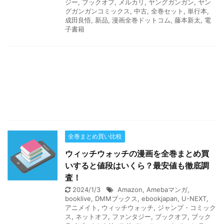
ジー
,
ブックオフ
,
メルカリ
,
ヤングガンガン
,
ヤン
グガンガンコミックス
,
中古
,
全巻セット
,
単行本
,
成田良悟
,
新品
,
漫画全巻ドットコム
,
藤本新太
,
電
子書籍
全巻まとめ買い比較
ウィッチウォッチの漫画を全巻まとめ買
いすると値段はいくら？最安値も徹底調
査！
2024/1/3
Amazon
,
Amebaマンガ
,
booklive
,
DMMブックス
,
ebookjapan
,
U-NEXT
,
アニメイト
,
ウィッチウォッチ
,
ジャンプ・コミック
ス
,
ネットオフ
,
ファンタジー
,
ブックオフ
,
ブック