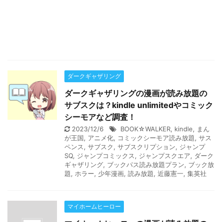
ダークギャザリング
ダークギャザリングの漫画が読み放題の
サブスクは？kindle unlimitedやコミック
シーモアなど調査！
2023/12/6
BOOK☆WALKER
,
kindle
,
まん
が王国
,
アニメ化
,
コミックシーモア読み放題
,
サス
ペンス
,
サブスク
,
サブスクリプション
,
ジャンプ
SQ
,
ジャンプコミックス
,
ジャンプスクエア
,
ダーク
ギャザリング
,
ブックパス読み放題プラン
,
ブック放
題
,
ホラー
,
少年漫画
,
読み放題
,
近藤憲一
,
集英社
マイホームヒーロー