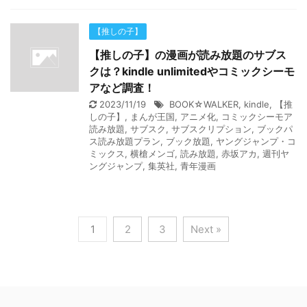
【推しの子】
【推しの子】の漫画が読み放題のサブス
クは？kindle unlimitedやコミックシーモ
アなど調査！
2023/11/19
BOOK☆WALKER
,
kindle
,
【推
しの子】
,
まんが王国
,
アニメ化
,
コミックシーモア
読み放題
,
サブスク
,
サブスクリプション
,
ブックパ
ス読み放題プラン
,
ブック放題
,
ヤングジャンプ・コ
ミックス
,
横槍メンゴ
,
読み放題
,
赤坂アカ
,
週刊ヤ
ングジャンプ
,
集英社
,
青年漫画
1
2
3
Next »