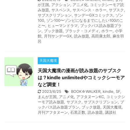
が王国
,
アクション
,
アニメ化
,
コミックシーモア読
み放題
,
サスペンス
,
サスペンス・ホラー
,
サブスク
,
サブスクリプション
,
サンデーGXコミックス
,
ゾン
100
,
ゾン100〜ゾンビになるまでにしたい100のこ
と〜
,
ヒューマンドラマ
,
ブックパス読み放題プラ
ン
,
ブック放題
,
ブラック・コメディ
,
ホラー
,
小学
館
,
月刊サンデーGX
,
読み放題
,
高田康太郎
,
麻生羽
呂
天国大魔境
天国大魔境の漫画が読み放題のサブスク
は？kindle unlimitedやコミックシーモア
など調査！
2023/6/25
BOOK☆WALKER
,
kindle
,
SF
,
まんが王国
,
アニメ化
,
アフタヌーンKC
,
コミックシ
ーモア読み放題
,
サブスク
,
サブスクリプション
,
ブ
ックパス読み放題プラン
,
ブック放題
,
天国大魔境
,
月刊アフタヌーン
,
石黒正数
,
読み放題
,
講談社