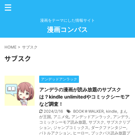
漫画をテーマにした情報サイト
漫画コンパス
HOME
>
サブスク
サブスク
アンデッドアンラック
アンデラの漫画が読み放題のサブスク
は？kindle unlimitedやコミックシーモア
など調査！
2024/2/16
BOOK☆WALKER
,
kindle
,
まん
が王国
,
アニメ化
,
アンデッドアンラック
,
アンデラ
,
コミックシーモア読み放題
,
サブスク
,
サブスクリプ
ション
,
ジャンプコミックス
,
ダークファンタジー
,
バトルアクション
,
ヒーロー
,
ブックパス読み放題プ