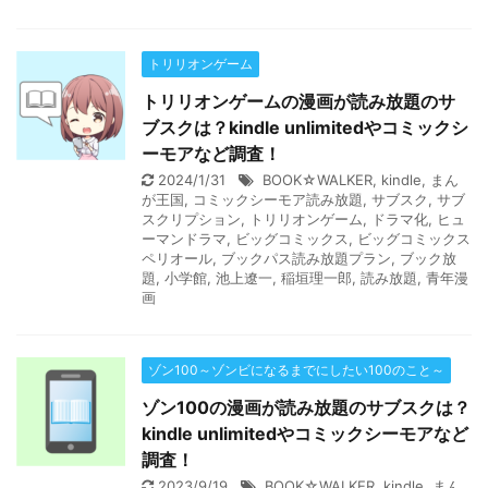
トリリオンゲーム
トリリオンゲームの漫画が読み放題のサ
ブスクは？kindle unlimitedやコミックシ
ーモアなど調査！
2024/1/31
BOOK☆WALKER
,
kindle
,
まん
が王国
,
コミックシーモア読み放題
,
サブスク
,
サブ
スクリプション
,
トリリオンゲーム
,
ドラマ化
,
ヒュ
ーマンドラマ
,
ビッグコミックス
,
ビッグコミックス
ペリオール
,
ブックパス読み放題プラン
,
ブック放
題
,
小学館
,
池上遼一
,
稲垣理一郎
,
読み放題
,
青年漫
画
ゾン100～ゾンビになるまでにしたい100のこと～
ゾン100の漫画が読み放題のサブスクは？
kindle unlimitedやコミックシーモアなど
調査！
2023/9/19
BOOK☆WALKER
,
kindle
,
まん