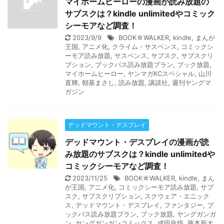
マイホームヒーローの漫画が読み放題の
サブスクは？kindle unlimitedやコミック
シーモアなど調査！
2023/9/9
BOOK☆WALKER
,
kindle
,
まんが
王国
,
アニメ化
,
クライム・サスペンス
,
コミックシ
ーモア読み放題
,
サスペンス
,
サブスク
,
サブスクリ
プション
,
ブックパス読み放題プラン
,
ブック放題
,
マイホームヒーロー
,
ヤンマガKCスペシャル
,
山川
直輝
,
朝基まさし
,
読み放題
,
講談社
,
週刊ヤングマ
ガジン
デッドマウント・デスプレイ
デッドマウント・デスプレイの漫画が読
み放題のサブスクは？kindle unlimitedや
コミックシーモアなど調査！
2023/11/25
BOOK☆WALKER
,
kindle
,
まん
が王国
,
アニメ化
,
コミックシーモア読み放題
,
サブ
スク
,
サブスクリプション
,
スクウェア・エニック
ス
,
デッドマウント・デスプレイ
,
ファンタジー
,
ブ
ックパス読み放題プラン
,
ブック放題
,
ヤングガンガ
ン
,
ヤングガンガンコミックス
,
成田良悟
,
藤本新太
,