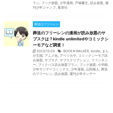
ラン
,
ブック放題
,
少年漫画
,
戸塚慶文
,
読み放題
,
週
刊少年ジャンプ
,
集英社
葬送のフリーレン
葬送のフリーレンの漫画が読み放題のサ
ブスクは？kindle unlimitedやコミックシ
ーモアなど調査！
2023/12/24
BOOK☆WALKER
,
kindle
,
まん
が王国
,
アニメ化
,
アベツカサ
,
コミックシーモア読
み放題
,
サブスク
,
サブスクリプション
,
ファンタジ
ー
,
ブックパス読み放題プラン
,
ブック放題
,
小学館
,
少年サンデーコミックス
,
少年漫画
,
山田鐘人
,
葬送
のフリーレン
,
読み放題
,
週刊少年サンデー