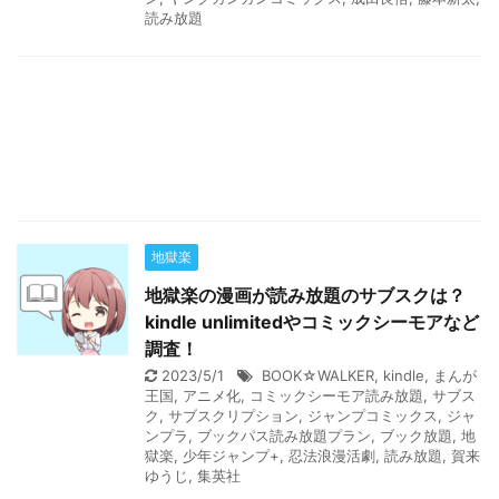
読み放題
地獄楽
地獄楽の漫画が読み放題のサブスクは？
kindle unlimitedやコミックシーモアなど
調査！
2023/5/1
BOOK☆WALKER
,
kindle
,
まんが
王国
,
アニメ化
,
コミックシーモア読み放題
,
サブス
ク
,
サブスクリプション
,
ジャンプコミックス
,
ジャ
ンプラ
,
ブックパス読み放題プラン
,
ブック放題
,
地
獄楽
,
少年ジャンプ+
,
忍法浪漫活劇
,
読み放題
,
賀来
ゆうじ
,
集英社