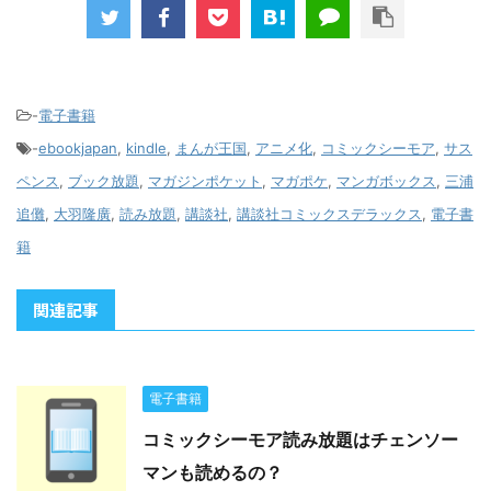
-
電子書籍
-
ebookjapan
,
kindle
,
まんが王国
,
アニメ化
,
コミックシーモア
,
サス
ペンス
,
ブック放題
,
マガジンポケット
,
マガポケ
,
マンガボックス
,
三浦
追儺
,
大羽隆廣
,
読み放題
,
講談社
,
講談社コミックスデラックス
,
電子書
籍
関連記事
電子書籍
コミックシーモア読み放題はチェンソー
マンも読めるの？