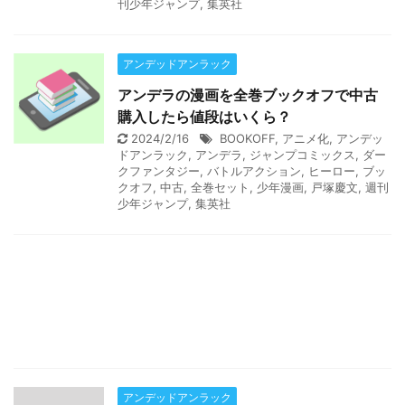
刊少年ジャンプ
,
集英社
アンデッドアンラック
アンデラの漫画を全巻ブックオフで中古
購入したら値段はいくら？
2024/2/16
BOOKOFF
,
アニメ化
,
アンデッ
ドアンラック
,
アンデラ
,
ジャンプコミックス
,
ダー
クファンタジー
,
バトルアクション
,
ヒーロー
,
ブッ
クオフ
,
中古
,
全巻セット
,
少年漫画
,
戸塚慶文
,
週刊
少年ジャンプ
,
集英社
アンデッドアンラック