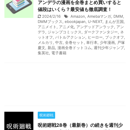
アンデラの漫画を全巻まとめ買いすると
値段はいくら？最安値も徹底調査！
2024/2/16
Amazon
,
Amebaマンガ
,
DMM
,
DMMブックス
,
ebookjapan
,
U-NEXT
,
まんが王国
,
アニメイト
,
アニメ化
,
アンデッドアンラック
,
アン
デラ
,
ジャンプコミックス
,
ダークファンタジー
,
ネ
ットオフ
,
バトルアクション
,
ヒーロー
,
ブックオフ
,
メルカリ
,
中古
,
全巻セット
,
単行本
,
少年漫画
,
戸塚
慶文
,
新品
,
漫画全巻ドットコム
,
週刊少年ジャンプ
,
集英社
,
電子書籍
呪術廻戦
呪術廻戦28巻（最新巻）の続きを週刊少