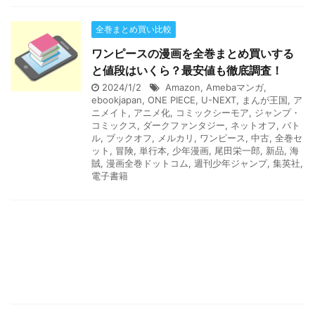
全巻まとめ買い比較
ワンピースの漫画を全巻まとめ買いする
と値段はいくら？最安値も徹底調査！
2024/1/2
Amazon
,
Amebaマンガ
,
ebookjapan
,
ONE PIECE
,
U-NEXT
,
まんが王国
,
ア
ニメイト
,
アニメ化
,
コミックシーモア
,
ジャンプ・
コミックス
,
ダークファンタジー
,
ネットオフ
,
バト
ル
,
ブックオフ
,
メルカリ
,
ワンピース
,
中古
,
全巻セ
ット
,
冒険
,
単行本
,
少年漫画
,
尾田栄一郎
,
新品
,
海
賊
,
漫画全巻ドットコム
,
週刊少年ジャンプ
,
集英社
,
電子書籍