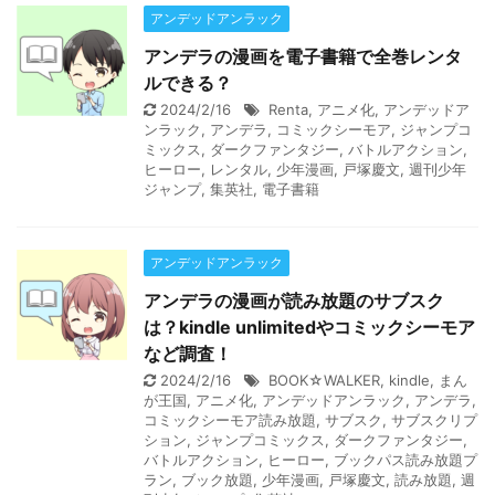
アンデッドアンラック
アンデラの漫画を電子書籍で全巻レンタ
ルできる？
2024/2/16
Renta
,
アニメ化
,
アンデッドア
ンラック
,
アンデラ
,
コミックシーモア
,
ジャンプコ
ミックス
,
ダークファンタジー
,
バトルアクション
,
ヒーロー
,
レンタル
,
少年漫画
,
戸塚慶文
,
週刊少年
ジャンプ
,
集英社
,
電子書籍
アンデッドアンラック
アンデラの漫画が読み放題のサブスク
は？kindle unlimitedやコミックシーモア
など調査！
2024/2/16
BOOK☆WALKER
,
kindle
,
まん
が王国
,
アニメ化
,
アンデッドアンラック
,
アンデラ
,
コミックシーモア読み放題
,
サブスク
,
サブスクリプ
ション
,
ジャンプコミックス
,
ダークファンタジー
,
バトルアクション
,
ヒーロー
,
ブックパス読み放題プ
ラン
,
ブック放題
,
少年漫画
,
戸塚慶文
,
読み放題
,
週