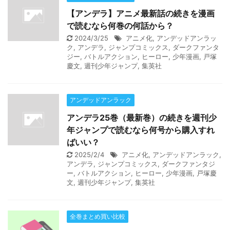
【アンデラ】アニメ最新話の続きを漫画
で読むなら何巻の何話から？
2024/3/25
アニメ化
,
アンデッドアンラッ
ク
,
アンデラ
,
ジャンプコミックス
,
ダークファンタ
ジー
,
バトルアクション
,
ヒーロー
,
少年漫画
,
戸塚
慶文
,
週刊少年ジャンプ
,
集英社
アンデッドアンラック
アンデラ25巻（最新巻）の続きを週刊少
年ジャンプで読むなら何号から購入すれ
ばいい？
2025/2/4
アニメ化
,
アンデッドアンラック
,
アンデラ
,
ジャンプコミックス
,
ダークファンタジ
ー
,
バトルアクション
,
ヒーロー
,
少年漫画
,
戸塚慶
文
,
週刊少年ジャンプ
,
集英社
全巻まとめ買い比較