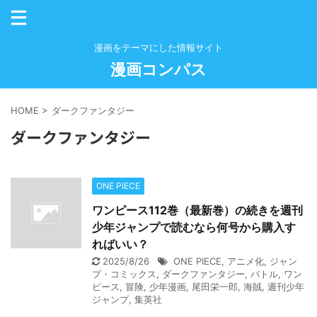
漫画をテーマにした情報サイト
漫画コンパス
HOME
>
ダークファンタジー
ダークファンタジー
ONE PIECE
ワンピース112巻（最新巻）の続きを週刊
少年ジャンプで読むなら何号から購入す
ればいい？
2025/8/26
ONE PIECE
,
アニメ化
,
ジャン
プ・コミックス
,
ダークファンタジー
,
バトル
,
ワン
ピース
,
冒険
,
少年漫画
,
尾田栄一郎
,
海賊
,
週刊少年
ジャンプ
,
集英社