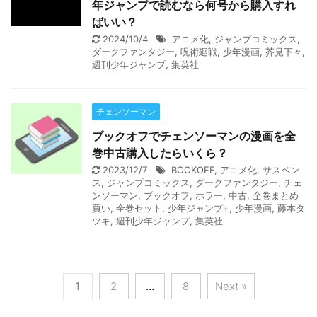
年ジャンプで読むなら何号から購入すれ
ばいい？
2024/10/4
アニメ化
,
ジャンプコミックス
,
ダークファンタジー
,
呪術廻戦
,
少年漫画
,
芥見下々
,
週刊少年ジャンプ
,
集英社
チェンソーマン
ブックオフでチェンソーマンの漫画を全
巻中古購入したらいくら？
2023/12/7
BOOKOFF
,
アニメ化
,
サスペン
ス
,
ジャンプコミックス
,
ダークファンタジー
,
チェ
ンソーマン
,
ブックオフ
,
ホラー
,
中古
,
全巻まとめ
買い
,
全巻セット
,
少年ジャンプ+
,
少年漫画
,
藤本タ
ツキ
,
週刊少年ジャンプ
,
集英社
1
2
…
8
Next »