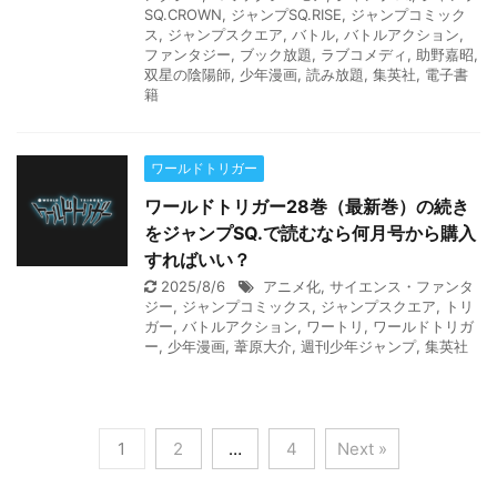
SQ.CROWN
,
ジャンプSQ.RISE
,
ジャンプコミック
ス
,
ジャンプスクエア
,
バトル
,
バトルアクション
,
ファンタジー
,
ブック放題
,
ラブコメディ
,
助野嘉昭
,
双星の陰陽師
,
少年漫画
,
読み放題
,
集英社
,
電子書
籍
ワールドトリガー
ワールドトリガー28巻（最新巻）の続き
をジャンプSQ.で読むなら何月号から購入
すればいい？
2025/8/6
アニメ化
,
サイエンス・ファンタ
ジー
,
ジャンプコミックス
,
ジャンプスクエア
,
トリ
ガー
,
バトルアクション
,
ワートリ
,
ワールドトリガ
ー
,
少年漫画
,
葦原大介
,
週刊少年ジャンプ
,
集英社
1
2
…
4
Next »