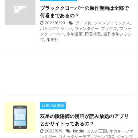
ブラッククローバーの原作漫画は全部で
何巻まであるの？
2023/6/20
アニメ化
,
ジャンプコミックス
,
バトルアクション
,
ファンタジー
,
ブラクロ
,
ブラッ
ククローバー
,
少年漫画
,
田畠裕基
,
週刊少年ジャン
プ
,
集英社
双星の陰陽師
双星の陰陽師の漫画が読み放題のアプリ
とかサイトってあるの？
2023/9/5
kindle
,
まんが王国
,
オカルトファ
ンタジー
,
コミックシーモア
,
ジャンプSQ
,
ジャンプ