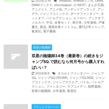
2024/2/16
Amazon
,
Amebaマンガ
,
DMM
,
DMMブックス
,
ebookjapan
,
U-NEXT
,
まんが王国
,
アニメイト
,
アニメ化
,
アンデッドアンラック
,
アン
デラ
,
ジャンプコミックス
,
ダークファンタジー
,
ネ
ットオフ
,
バトルアクション
,
ヒーロー
,
ブックオフ
,
メルカリ
,
中古
,
全巻セット
,
単行本
,
少年漫画
,
戸塚
慶文
,
新品
,
漫画全巻ドットコム
,
週刊少年ジャンプ
,
集英社
,
電子書籍
双星の陰陽師
双星の陰陽師34巻（最新巻）の続きをジ
ャンプSQ.で読むなら何月号から購入すれ
ばいい？
2024/9/4
オカルトファンタジー
,
ジャンプ
SQ
,
ジャンプSQ.CROWN
,
ジャンプSQ.RISE
,
ジャン
プコミックス
,
ジャンプスクエア
,
バトル
,
バトルア
クション
,
ファンタジー
,
ラブコメディ
,
助野嘉昭
,
双星の陰陽師
,
少年漫画
,
集英社
ブラッククローバー