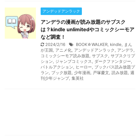
アンデッドアンラック
アンデラの漫画が読み放題のサブスク
は？kindle unlimitedやコミックシーモア
など調査！
2024/2/16
BOOK☆WALKER
,
kindle
,
まん
が王国
,
アニメ化
,
アンデッドアンラック
,
アンデラ
,
コミックシーモア読み放題
,
サブスク
,
サブスクリプ
ション
,
ジャンプコミックス
,
ダークファンタジー
,
バトルアクション
,
ヒーロー
,
ブックパス読み放題プ
ラン
,
ブック放題
,
少年漫画
,
戸塚慶文
,
読み放題
,
週
刊少年ジャンプ
,
集英社