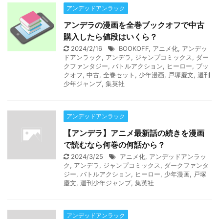
アンデッドアンラック
アンデラの漫画を全巻ブックオフで中古
購入したら値段はいくら？
2024/2/16
BOOKOFF
,
アニメ化
,
アンデッ
ドアンラック
,
アンデラ
,
ジャンプコミックス
,
ダー
クファンタジー
,
バトルアクション
,
ヒーロー
,
ブッ
クオフ
,
中古
,
全巻セット
,
少年漫画
,
戸塚慶文
,
週刊
少年ジャンプ
,
集英社
アンデッドアンラック
【アンデラ】アニメ最新話の続きを漫画
で読むなら何巻の何話から？
2024/3/25
アニメ化
,
アンデッドアンラッ
ク
,
アンデラ
,
ジャンプコミックス
,
ダークファンタ
ジー
,
バトルアクション
,
ヒーロー
,
少年漫画
,
戸塚
慶文
,
週刊少年ジャンプ
,
集英社
アンデッドアンラック