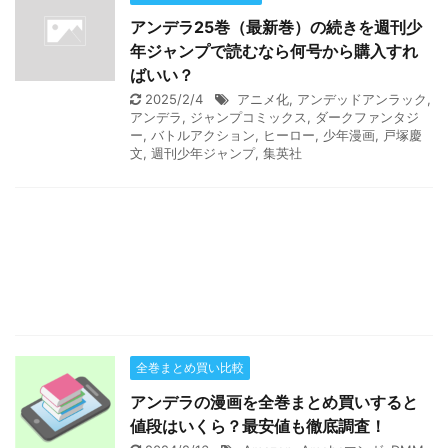
アンデラ25巻（最新巻）の続きを週刊少
年ジャンプで読むなら何号から購入すれ
ばいい？
2025/2/4
アニメ化
,
アンデッドアンラック
,
アンデラ
,
ジャンプコミックス
,
ダークファンタジ
ー
,
バトルアクション
,
ヒーロー
,
少年漫画
,
戸塚慶
文
,
週刊少年ジャンプ
,
集英社
全巻まとめ買い比較
アンデラの漫画を全巻まとめ買いすると
値段はいくら？最安値も徹底調査！