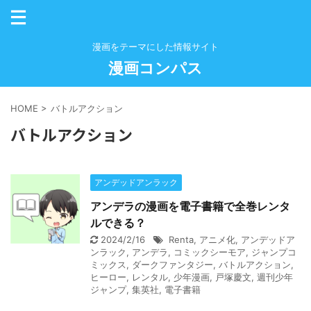
漫画をテーマにした情報サイト
漫画コンパス
HOME
>
バトルアクション
バトルアクション
アンデッドアンラック
アンデラの漫画を電子書籍で全巻レンタ
ルできる？
2024/2/16
Renta
,
アニメ化
,
アンデッドア
ンラック
,
アンデラ
,
コミックシーモア
,
ジャンプコ
ミックス
,
ダークファンタジー
,
バトルアクション
,
ヒーロー
,
レンタル
,
少年漫画
,
戸塚慶文
,
週刊少年
ジャンプ
,
集英社
,
電子書籍