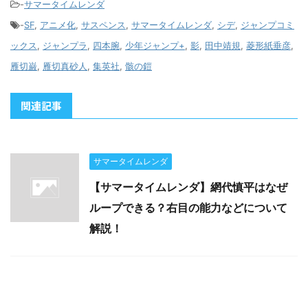
-
サマータイムレンダ
-
SF
,
アニメ化
,
サスペンス
,
サマータイムレンダ
,
シデ
,
ジャンプコミ
ックス
,
ジャンプラ
,
四本腕
,
少年ジャンプ+
,
影
,
田中靖規
,
菱形紙垂彦
,
雁切巌
,
雁切真砂人
,
集英社
,
骸の鎧
関連記事
サマータイムレンダ
【サマータイムレンダ】網代慎平はなぜ
ループできる？右目の能力などについて
解説！